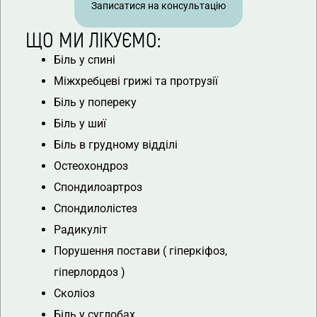
Записатися на консультацію
ЩО МИ ЛІКУЄМО:
Біль у спині
Міжхребцеві грижі та протрузії
Біль у попереку
Біль у шиї
Біль в грудному відділі
Остеохондроз
Спондилоартроз
Спондилолістез
Радикуліт
Порушення постави ( гіперкіфоз,
гіперлордоз )
Сколіоз
Біль у суглобах