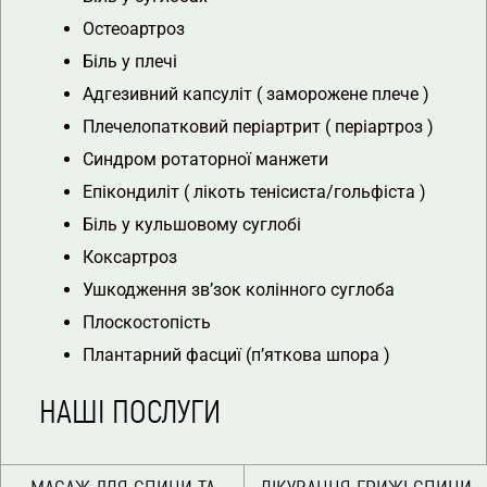
Остеоартроз
Біль у плечі
Адгезивний капсуліт ( заморожене плече )
Плечелопатковий періартрит ( періартроз )
Синдром ротаторної манжети
Епікондиліт ( лікоть тенісиста/гольфіста )
Біль у кульшовому суглобі
Коксартроз
Ушкодження зв’зок колінного суглоба
Плоскостопість
Плантарний фасциї (п’яткова шпора )
НАШІ ПОСЛУГИ
МАСАЖ ДЛЯ СПИНИ ТА
ЛІКУВАННЯ ГРИЖІ СПИНИ